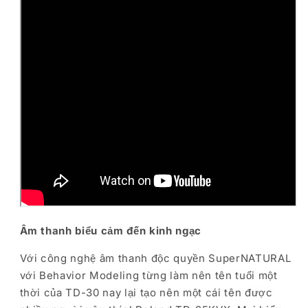
Âm thanh biểu cảm đến kinh ngạc
Với công nghệ âm thanh độc quyền SuperNATURAL
với Behavior Modeling từng làm nên tên tuổi một
thời của TD-30 nay lại tạo nên một cái tên được