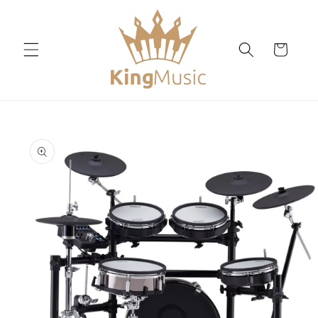
Chuyển
đến nội
dung
Giỏ
hàng
Chuyển
đến
thông
tin sản
phẩm