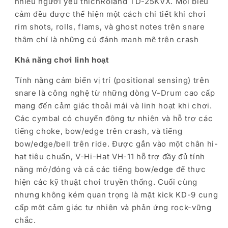
nhiều người yêu thíchRoland TD-25KVX. Mọi biểu
cảm đều được thể hiện một cách chi tiết khi chơi
rim shots, rolls, flams, và ghost notes trên snare
thậm chí là những cú đánh mạnh mẽ trên crash
Khả năng chơi linh hoạt
Tính năng cảm biến vị trí (positional sensing) trên
snare là công nghệ từ những dòng V-Drum cao cấp
mang đến cảm giác thoải mái và linh hoạt khi chơi.
Các cymbal có chuyển động tự nhiện và hỗ trợ các
tiếng choke, bow/edge trên crash, và tiếng
bow/edge/bell trên ride. Được gắn vào một chân hi-
hat tiêu chuẩn, V-Hi-Hat VH-11 hỗ trợ đầy đủ tính
năng mở/đóng và cả các tiếng bow/edge để thực
hiện các kỹ thuật chơi truyền thống. Cuối cùng
nhưng không kém quan trọng là mặt kick KD-9 cung
cấp một cảm giác tự nhiên và phản ứng rock-vững
chắc.