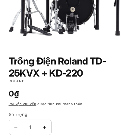
Mở
phương
tiện
Trống Điện Roland TD-
1
trong
25KVX + KD-220
hộp
tương
tác
ROLAND
Giá
0₫
thông
Phí vận chuyển
được tính khi thanh toán.
thường
Số lượng
Số
lượng
Giảm
Tăng