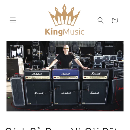
Chuyển
đến nội
dung
Giỏ
hàng